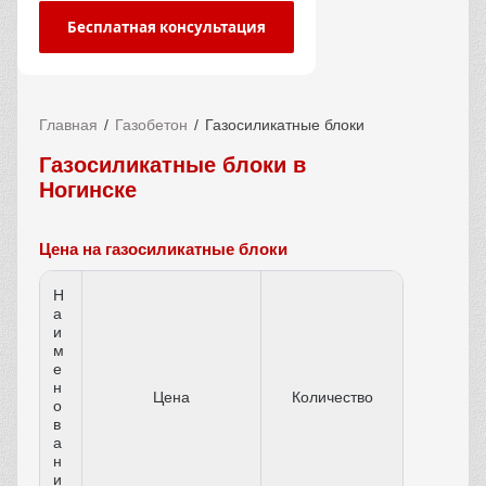
Бесплатная консультация
Главная
Газобетон
Газосиликатные блоки
Газосиликатные блоки в
Ногинске
Цена на газосиликатные блоки
Н
а
и
м
е
н
Цена
Количество
о
в
а
н
и