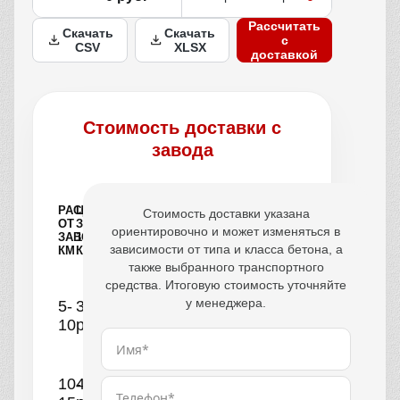
Рассчитать
Скачать
Скачать
с
CSV
XLSX
доставкой
Стоимость доставки с
завода
РАССТОЯНИЕ
ЦЕНА
Стоимость доставки указана
ОТ
ЗА
ориентировочно и может изменяться в
ЗАВОДА,
1
зависимости от типа и класса бетона, а
КМ
КУБ
также выбранного транспортного
средства. Итоговую стоимость уточняйте
у менеджера.
5-
390
10
руб.
10-
440