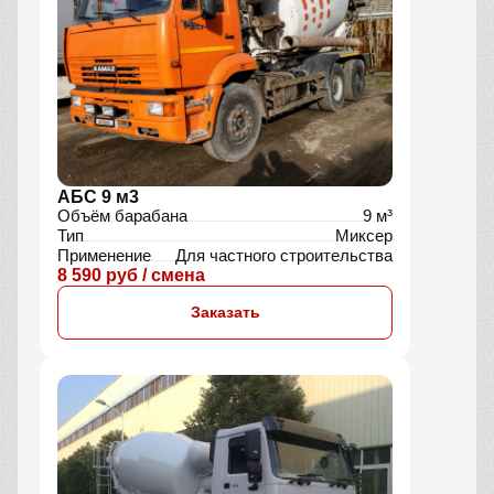
АБС 9 м3
Объём барабана
9 м³
Тип
Миксер
Применение
Для частного строительства
8 590 руб / смена
Заказать