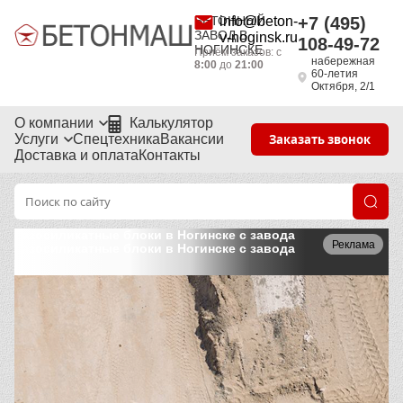
БЕТОННЫЙ
info@beton-
+7 (495)
ЗАВОД В
v-noginsk.ru
108-49-72
НОГИНСКЕ
Приём заказов: с
набережная
8:00
до
21:00
60-летия
Октября, 2/1
О компании
Калькулятор
Услуги
Спецтехника
Вакансии
Заказать звонок
Доставка и оплата
Контакты
Газосиликатные блоки в Ногинске с завода
Реклама
Газосиликатные блоки в Ногинске с завода