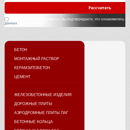
Рассчитать
Нажимая кнопку «Отправить», вы подтверждаете, что ознакомились с
у
данных
и принимаете их.
БЕТОН
МОНТАЖНЫЙ РАСТВОР
КЕРАМЗИТОБЕТОН
ЦЕМЕНТ
ЖЕЛЕЗОБЕТОННЫЕ ИЗДЕЛИЯ
ДОРОЖНЫЕ ПЛИТЫ
АЭРОДРОМНЫЕ ПЛИТЫ ПАГ
БЕТОННЫЕ КОЛЬЦА