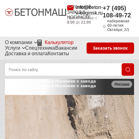
БЕТОННЫЙ
info@beton-
+7 (495)
ЗАВОД В
v-noginsk.ru
108-49-72
НОГИНСКЕ
Приём заказов: с
набережная
8:00
до
21:00
60-летия
Октября, 2/1
О компании
Калькулятор
Услуги
Спецтехника
Вакансии
Заказать звонок
Доставка и оплата
Контакты
Калькулятор бетона в Ногинске с завода
Реклама
Калькулятор бетона в Ногинске с завода