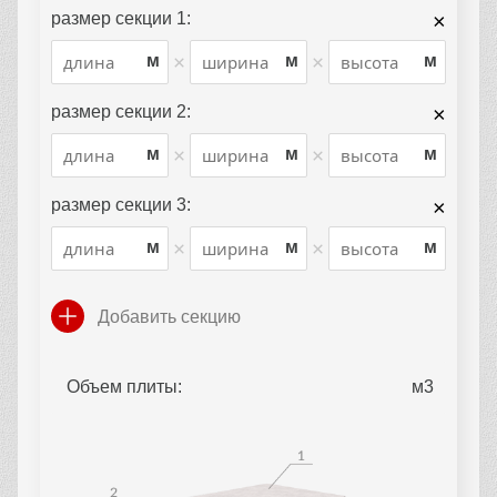
размер секции 1:
×
×
×
м
м
м
размер секции 2:
×
×
×
м
м
м
размер секции 3:
×
×
×
м
м
м
Добавить секцию
Объем плиты: