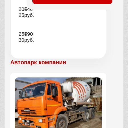
20-
540
25
руб.
25-
590
30
руб.
Автопарк компании