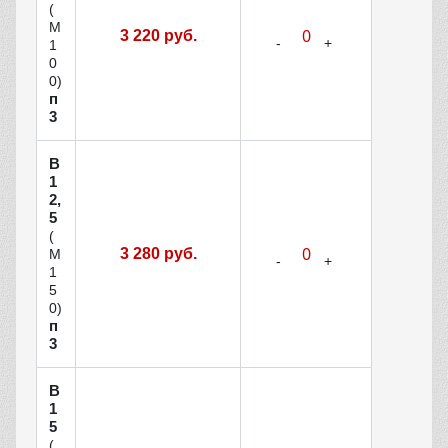
(
М
3 220 руб.
1
0
0)
п
3
В
1
2,
5
(
3 280 руб.
М
1
5
0)
п
3
В
1
5
(