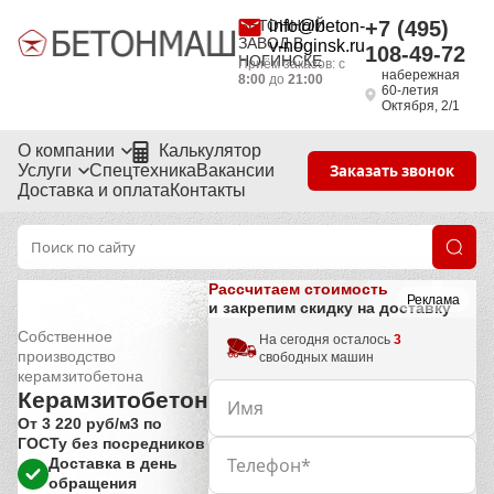
БЕТОННЫЙ
info@beton-
+7 (495)
ЗАВОД В
v-noginsk.ru
108-49-72
НОГИНСКЕ
Приём заказов: с
набережная
8:00
до
21:00
60-летия
Октября, 2/1
О компании
Калькулятор
Услуги
Спецтехника
Вакансии
Заказать звонок
Доставка и оплата
Контакты
Рассчитаем стоимость
Реклама
и закрепим скидку на доставку
Собственное
На сегодня осталось
3
производство
свободных машин
керамзитобетона
Керамзитобетон
От 3 220 руб/м3 по
ГОСТу без посредников
Доставка в день
обращения