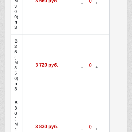
3 560 руб.
М
3
0
0)
п
3
В
2
5
(
М
3 720 руб.
3
5
0)
п
3
В
3
0
(
М
3 830 руб.
4