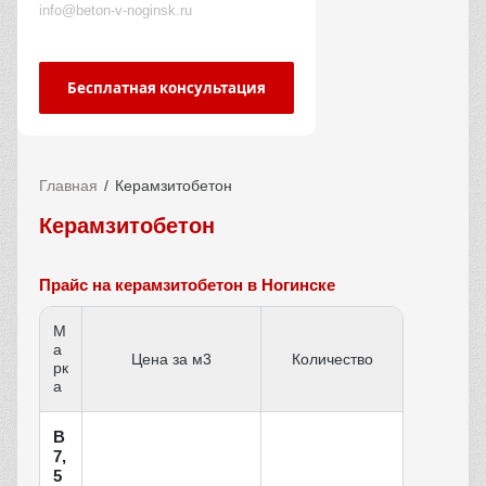
info@beton-v-noginsk.ru
Бесплатная консультация
Главная
Керамзитобетон
Керамзитобетон
Прайс на керамзитобетон в Ногинске
М
а
Цена за м3
Количество
рк
а
В
7,
5