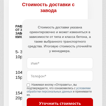
Стоимость доставки с
завода
РАССТОЯНИЕ
ЦЕНА
Стоимость доставки указана
ОТ
ЗА
ориентировочно и может изменяться в
ЗАВОДА,
1
зависимости от типа и класса бетона, а
КМ
КУБ
также выбранного транспортного
средства. Итоговую стоимость уточняйте
у менеджера.
5-
390
10
руб.
10-
440
15
руб.
Нажимая кнопку «Отправить», вы
подтверждаете, что ознакомились с
условиями
обработки персональных данных
и принимаете
15-
490
их.
20
руб.
Уточнить стоимость