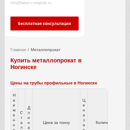
info@beton-v-noginsk.ru
Бесплатная консультация
Главная
Металлопрокат
Купить металлопрокат в
Ногинске
Цены на трубы профильные в Ногинске
Н
а
Ц
и
е
Д
м
н
С
л
е
а
т
и
н
з
а
н
Цена за тонну
Количество
о
а
л
а
в
п