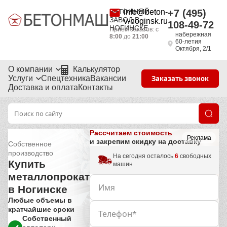
БЕТОННЫЙ
info@beton-
+7 (495)
ЗАВОД В
v-noginsk.ru
108-49-72
НОГИНСКЕ
Приём заказов: с
набережная
8:00
до
21:00
60-летия
Октября, 2/1
О компании
Калькулятор
Услуги
Спецтехника
Вакансии
Заказать звонок
Доставка и оплата
Контакты
Рассчитаем стоимость
Реклама
и закрепим скидку на доставку
Собственное
производство
На сегодня осталось
6
свободных
Купить
машин
металлопрокат
в Ногинске
Любые объемы в
кратчайшие сроки
Собственный