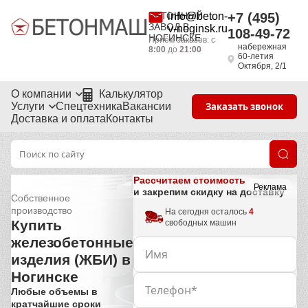
БЕТОННЫЙ
info@beton-
+7 (495)
ЗАВОД В
v-noginsk.ru
108-49-72
НОГИНСКЕ
Приём заказов: с
набережная
8:00
до
21:00
60-летия
Октября, 2/1
О компании
Калькулятор
Услуги
Спецтехника
Вакансии
Заказать звонок
Доставка и оплата
Контакты
Рассчитаем стоимость
Реклама
и закрепим скидку на доставку
Собственное
производство
На сегодня осталось
4
Купить
свободных машин
железобетонные
изделия (ЖБИ) в
Ногинске
Любые объемы в
кратчайшие сроки