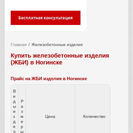
Бесплатная консультация
Главная
Железобетонные изделия
Купить железобетонные изделия
(ЖБИ) в Ногинске
Прайс на ЖБИ изделия в Ногинске
В
и
д
Р
ы
а
и
з
з
м
Цена
Количество
д
е
е
р
л
ы