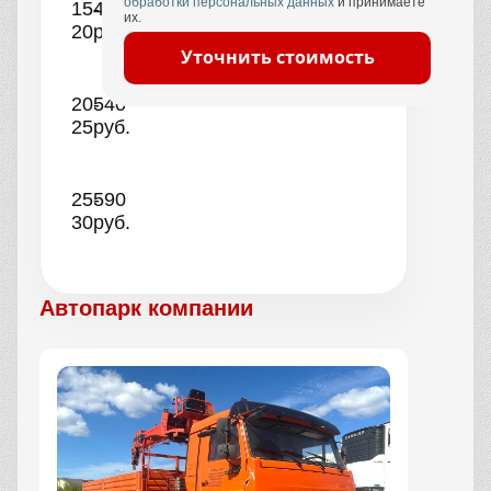
обработки персональных данных
и принимаете
15-
490
их.
20
руб.
Уточнить стоимость
20-
540
25
руб.
25-
590
30
руб.
Автопарк компании