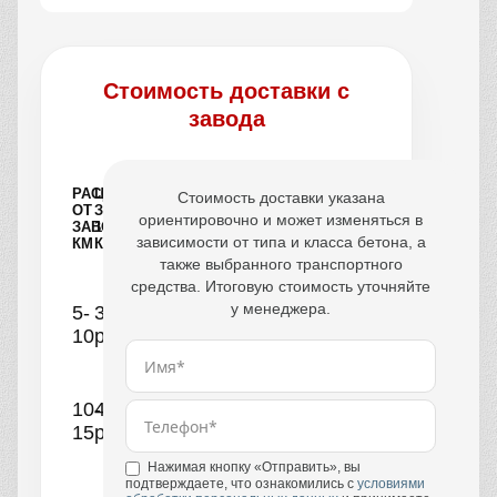
Стоимость доставки с
завода
РАССТОЯНИЕ
ЦЕНА
Стоимость доставки указана
ОТ
ЗА
ориентировочно и может изменяться в
ЗАВОДА,
1
зависимости от типа и класса бетона, а
КМ
КУБ
также выбранного транспортного
средства. Итоговую стоимость уточняйте
у менеджера.
5-
390
10
руб.
10-
440
15
руб.
Нажимая кнопку «Отправить», вы
подтверждаете, что ознакомились с
условиями