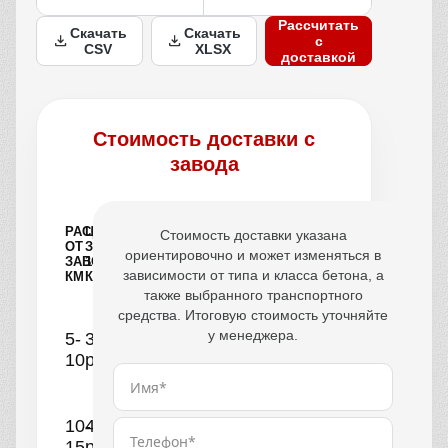
Рассчитать
Скачать
Скачать
с
CSV
XLSX
доставкой
Стоимость доставки с
завода
РАССТОЯНИЕ
ЦЕНА
Стоимость доставки указана
ОТ
ЗА
ориентировочно и может изменяться в
ЗАВОДА,
1
зависимости от типа и класса бетона, а
КМ
КУБ
также выбранного транспортного
средства. Итоговую стоимость уточняйте
у менеджера.
5-
390
10
руб.
10-
440
15
руб.