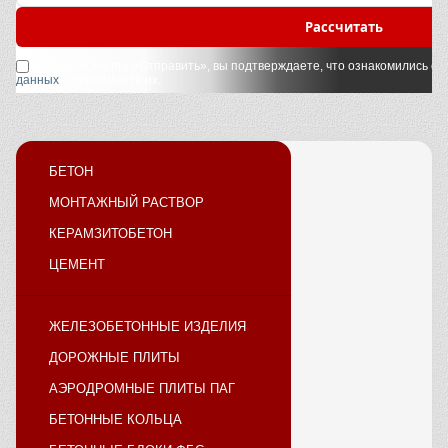
Рассчитать
Нажимая кнопку «Отправить», вы подтверждаете, что ознакомились с
у
данных
и принимаете их.
БЕТОН
МОНТАЖНЫЙ РАСТВОР
КЕРАМЗИТОБЕТОН
ЦЕМЕНТ
ЖЕЛЕЗОБЕТОННЫЕ ИЗДЕЛИЯ
ДОРОЖНЫЕ ПЛИТЫ
АЭРОДРОМНЫЕ ПЛИТЫ ПАГ
БЕТОННЫЕ КОЛЬЦА