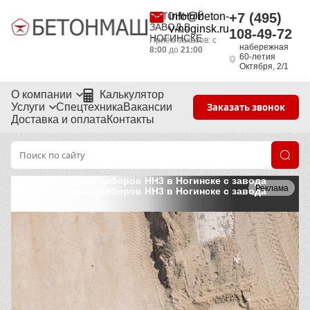
БЕТОННЫЙ
info@beton-
+7 (495)
ЗАВОД В
v-noginsk.ru
108-49-72
НОГИНСКЕ
Приём заказов: с
набережная
8:00
до
21:00
60-летия
Октября, 2/1
О компании
Калькулятор
Услуги
Спецтехника
Вакансии
Заказать звонок
Доставка и оплата
Контакты
Секции бетонных заборов НН3 в Ногинске с завода
Реклама
Секции бетонных заборов НН3 в Ногинске с завода