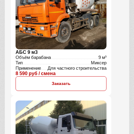
АБС 9 м3
Объём барабана
9 м³
Тип
Миксер
Применение
Для частного строительства
8 590 руб / смена
Заказать