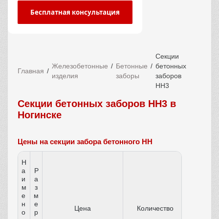
Бесплатная консультация
Секции
Железобетонные
Бетонные
бетонных
Главная
изделия
заборы
заборов
НН3
Секции бетонных заборов НН3 в
Ногинске
Цены на секции забора бетонного НН
Н
а
Р
и
а
м
з
е
м
н
е
Цена
Количество
о
р